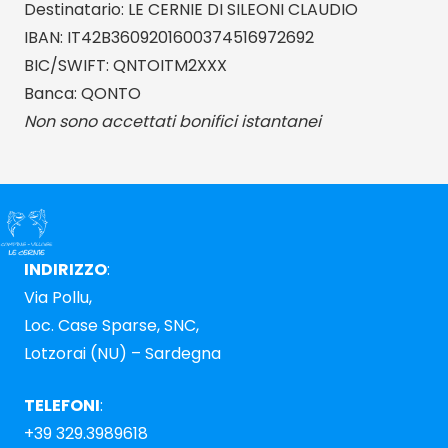
Destinatario: LE CERNIE DI SILEONI CLAUDIO
IBAN: IT42B3609201600374516972692
BIC/SWIFT: QNTOITM2XXX
Banca: QONTO
Non sono accettati bonifici istantanei
INDIRIZZO
:
Via Pollu,
Loc. Case Sparse, SNC,
Lotzorai (NU) – Sardegna
TELEFONI
:
+39 329.3989618