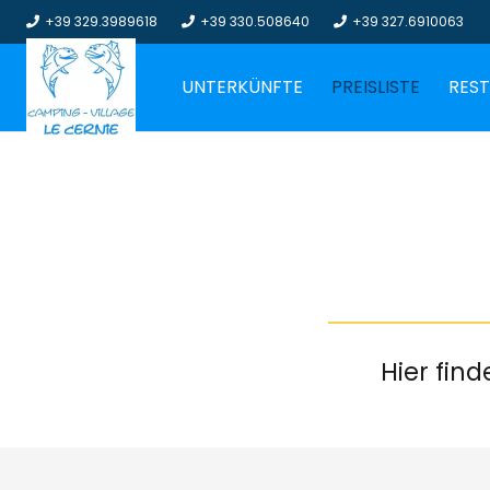
+39 329.3989618
+39 330.508640
+39 327.6910063
UNTERKÜNFTE
PREISLISTE
RES
Hier fin