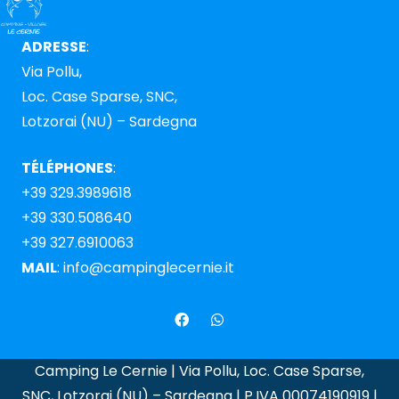
ADRESSE
:
Via Pollu,
Loc. Case Sparse, SNC,
Lotzorai (NU) – Sardegna
TÉLÉPHONES
:
+39 329.3989618
+39 330.508640
+39 327.6910063
MAIL
:
info@campinglecernie.it
Camping Le Cernie | Via Pollu, Loc. Case Sparse,
SNC, Lotzorai (NU) – Sardegna | P.IVA 00074190919 |