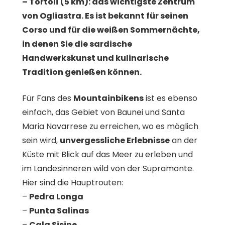
–
Tortolì
(5 km): das wichtigste Zentrum
von Ogliastra. Es ist bekannt für seinen
Corso und für die weißen Sommernächte,
in denen Sie die sardische
Handwerkskunst und kulinarische
Tradition genießen können.
Für Fans des
Mountainbikens
ist es ebenso
einfach, das Gebiet von Baunei und Santa
Maria Navarrese zu erreichen, wo es möglich
sein wird,
unvergessliche Erlebnisse
an der
Küste mit Blick auf das Meer zu erleben und
im Landesinneren wild von der Supramonte.
Hier sind die Hauptrouten:
–
Pedra Longa
–
Punta Salinas
–
Cala Sisine