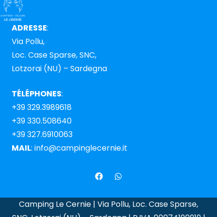
ADRESSE
:
Via Pollu,
Loc. Case Sparse, SNC,
Lotzorai (NU) – Sardegna
TÉLÉPHONES
:
+39 329.3989618
+39 330.508640
+39 327.6910063
MAIL
:
info@campinglecernie.it
Camping Le Cernie | Via Pollu, Loc. Case Sparse,